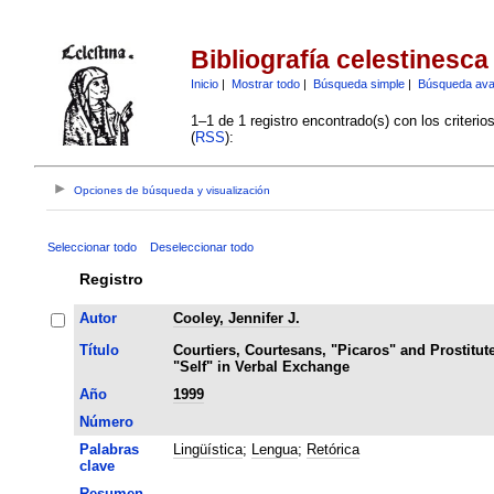
Bibliografía celestinesca
Inicio
|
Mostrar todo
|
Búsqueda simple
|
Búsqueda av
1–1 de 1 registro encontrado(s) con los criteri
(
RSS
):
Opciones de búsqueda y visualización
Seleccionar todo
Deseleccionar todo
Registro
Autor
Cooley, Jennifer J.
Título
Courtiers, Courtesans, "Picaros" and Prostitute
"Self" in Verbal Exchange
Año
1999
Número
Palabras
Lingüística
;
Lengua
;
Retórica
clave
Resumen