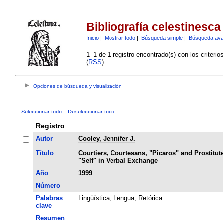
Bibliografía celestinesca
Inicio
|
Mostrar todo
|
Búsqueda simple
|
Búsqueda av
1–1 de 1 registro encontrado(s) con los criteri
(
RSS
):
Opciones de búsqueda y visualización
Seleccionar todo
Deseleccionar todo
Registro
Autor
Cooley, Jennifer J.
Título
Courtiers, Courtesans, "Picaros" and Prostitute
"Self" in Verbal Exchange
Año
1999
Número
Palabras
Lingüística
;
Lengua
;
Retórica
clave
Resumen