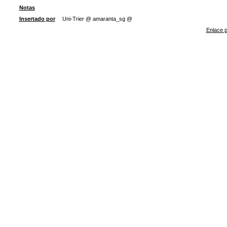
Notas
Insertado por
Uni-Trier @ amaranta_sg @
Enlace p