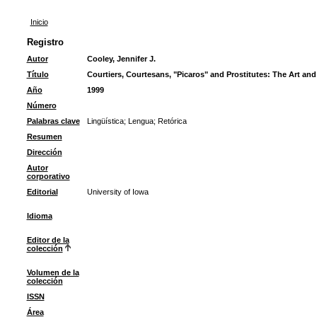
Inicio
Registro
Autor
Cooley, Jennifer J.
Título
Courtiers, Courtesans, "Picaros" and Prostitutes: The Art and 
Año
1999
Número
Palabras clave
Lingüística
;
Lengua
;
Retórica
Resumen
Dirección
Autor
corporativo
Editorial
University of Iowa
Idioma
Editor de la
colección
Volumen de la
colección
ISSN
Área