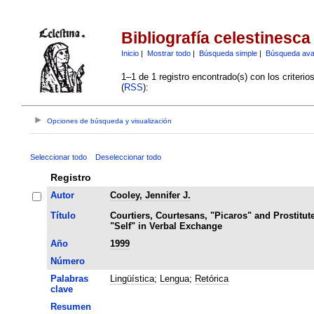
Bibliografía celestinesca
Inicio
|
Mostrar todo
|
Búsqueda simple
|
Búsqueda av
1–1 de 1 registro encontrado(s) con los criteri
(
RSS
):
Opciones de búsqueda y visualización
Seleccionar todo
Deseleccionar todo
Registro
Autor
Cooley, Jennifer J.
Título
Courtiers, Courtesans, "Picaros" and Prostitute
"Self" in Verbal Exchange
Año
1999
Número
Palabras
Lingüística
;
Lengua
;
Retórica
clave
Resumen