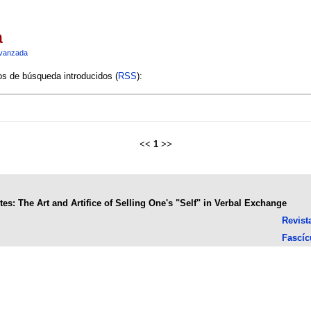
a
vanzada
ios de búsqueda introducidos (
RSS
):
<<
1
>>
tes: The Art and Artifice of Selling One's "Self" in Verbal Exchange
Revist
Fascíc