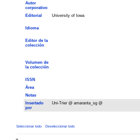
Autor
corporativo
Editorial
University of Iowa
Idioma
Editor de la
colección
Volumen de
la colección
ISSN
Área
Notas
Insertado
Uni-Trier @ amaranta_sg @
por
Seleccionar todo
Deseleccionar todo