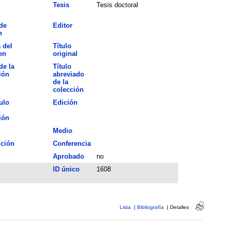
Tesis
Tesis doctoral
de
Editor
n
 del
Título
en
original
de la
Título
ión
abreviado
de la
colección
ulo
Edición
ión
Medio
ción
Conferencia
Aprobado
no
ID único
1608
Lista
|
Bibliografía
|
Detalles