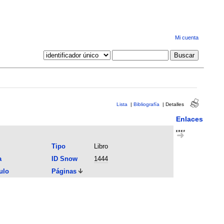
Mi cuenta
Lista
|
Bibliografía
|
Detalles
Enlaces
Tipo
Libro
a
ID Snow
1444
ulo
Páginas