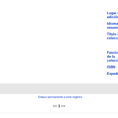
Lugar 
edició
Idioma
resum
Título 
colecc
Fascíc
de la
colecc
ISBN
Expedi
Enlace permanente a este registro
<<
1
>>