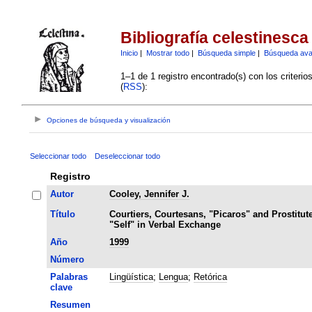
Bibliografía celestinesca
Inicio
|
Mostrar todo
|
Búsqueda simple
|
Búsqueda av
1–1 de 1 registro encontrado(s) con los criteri
(
RSS
):
Opciones de búsqueda y visualización
Seleccionar todo
Deseleccionar todo
Registro
Autor
Cooley, Jennifer J.
Título
Courtiers, Courtesans, "Picaros" and Prostitute
"Self" in Verbal Exchange
Año
1999
Número
Palabras
Lingüística
;
Lengua
;
Retórica
clave
Resumen