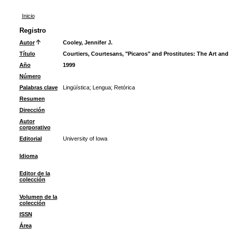
Inicio
Registro
Autor
Cooley, Jennifer J.
Título
Courtiers, Courtesans, "Picaros" and Prostitutes: The Art and 
Año
1999
Número
Palabras clave
Lingüística
;
Lengua
;
Retórica
Resumen
Dirección
Autor
corporativo
Editorial
University of Iowa
Idioma
Editor de la
colección
Volumen de la
colección
ISSN
Área