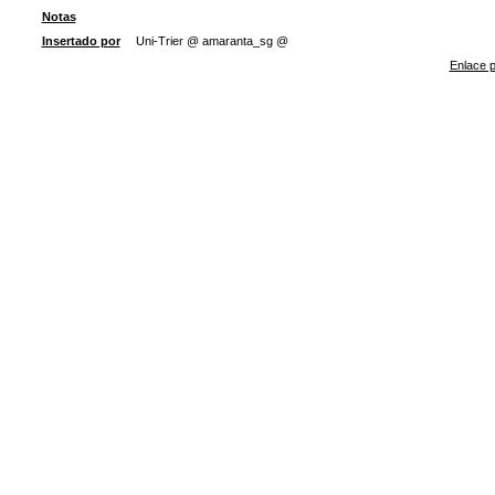
Notas
Insertado por
Uni-Trier @ amaranta_sg @
Enlace p