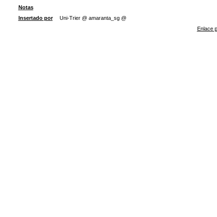
Notas
Insertado por
Uni-Trier @ amaranta_sg @
Enlace p