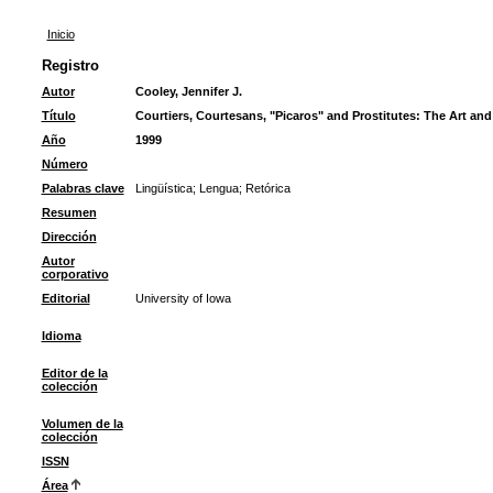
Inicio
Registro
Autor
Cooley, Jennifer J.
Título
Courtiers, Courtesans, "Picaros" and Prostitutes: The Art and 
Año
1999
Número
Palabras clave
Lingüística
;
Lengua
;
Retórica
Resumen
Dirección
Autor
corporativo
Editorial
University of Iowa
Idioma
Editor de la
colección
Volumen de la
colección
ISSN
Área