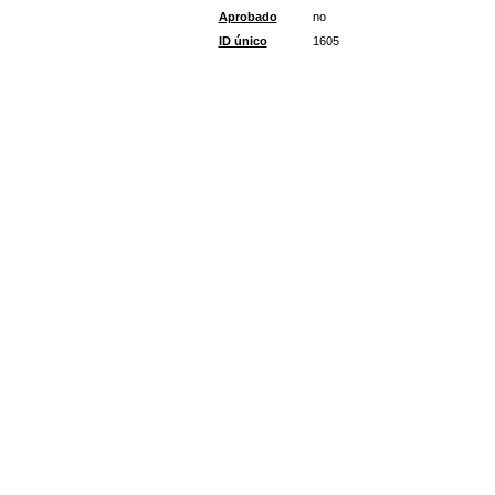
Aprobado
no
ID único
1605