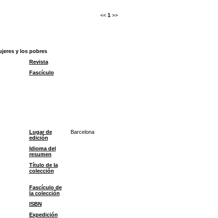
<<
1
>>
jeres y los pobres
Revista
Fascículo
Lugar de
Barcelona
edición
Idioma del
resumen
Título de la
colección
Fascículo de
la colección
ISBN
Expedición