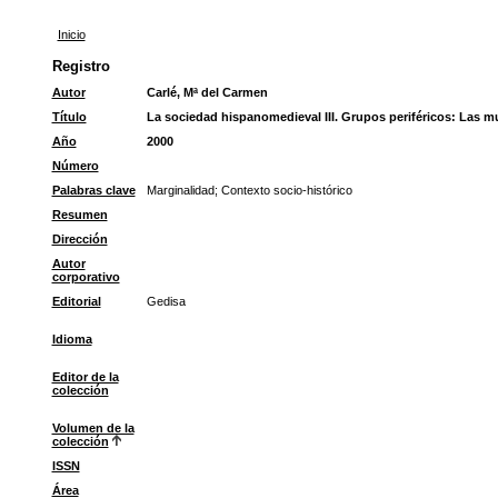
Inicio
Registro
Autor
Carlé, Mª del Carmen
Título
La sociedad hispanomedieval III. Grupos periféricos: Las mu
Año
2000
Número
Palabras clave
Marginalidad
;
Contexto socio-histórico
Resumen
Dirección
Autor
corporativo
Editorial
Gedisa
Idioma
Editor de la
colección
Volumen de la
colección
ISSN
Área