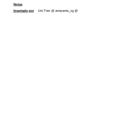
Notas
Insertado por
Uni-Trier @ amaranta_sg @