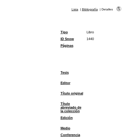
Lista
|
Bibliografía
|
Detalles
Tipo
Libro
ID Snow
1440
Páginas
Tesis
Editor
Título original
Título
abreviado de
la colección
Edición
Medio
Conferencia