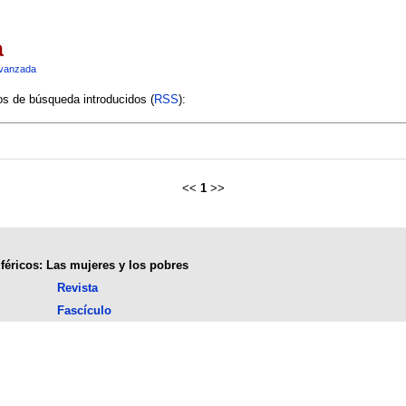
a
vanzada
ios de búsqueda introducidos (
RSS
):
<<
1
>>
féricos: Las mujeres y los pobres
Revista
Fascículo