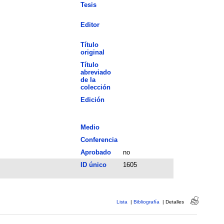
Tesis
Editor
Título
original
Título
abreviado
de la
colección
Edición
Medio
Conferencia
Aprobado
no
ID único
1605
Lista
|
Bibliografía
|
Detalles