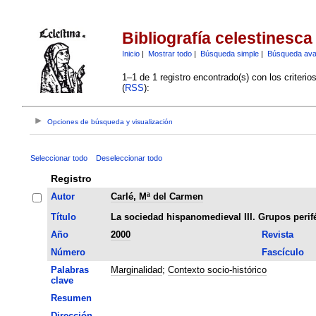
Bibliografía celestinesca
Inicio
|
Mostrar todo
|
Búsqueda simple
|
Búsqueda av
1–1 de 1 registro encontrado(s) con los criteri
(
RSS
):
Opciones de búsqueda y visualización
Seleccionar todo
Deseleccionar todo
Registro
Autor
Carlé, Mª del Carmen
Título
La sociedad hispanomedieval III. Grupos perif
Año
2000
Revista
Número
Fascículo
Palabras
Marginalidad
;
Contexto socio-histórico
clave
Resumen
Dirección