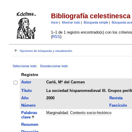
Bibliografía celestinesca
Inicio
|
Mostrar todo
|
Búsqueda simple
|
Búsqueda av
1–1 de 1 registro encontrado(s) con los criteri
(
RSS
):
Opciones de búsqueda y visualización
Seleccionar todo
Deseleccionar todo
Registro
Autor
Carlé, Mª del Carmen
Título
La sociedad hispanomedieval III. Grupos perif
Año
2000
Revista
Número
Fascículo
Palabras
Marginalidad
;
Contexto socio-histórico
clave
Resumen
Dirección