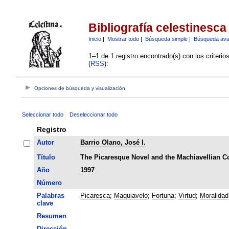
Bibliografía celestinesca
Inicio
|
Mostrar todo
|
Búsqueda simple
|
Búsqueda av
1–1 de 1 registro encontrado(s) con los criteri
(
RSS
):
Opciones de búsqueda y visualización
Seleccionar todo
Deseleccionar todo
Registro
Autor
Barrio Olano, José I.
Título
The Picaresque Novel and the Machiavellian Co
Año
1997
Número
Palabras
Picaresca
;
Maquiavelo
;
Fortuna
;
Virtud
;
Moralidad
clave
Resumen
Dirección