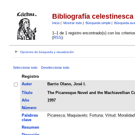
Bibliografía celestinesca
Inicio
|
Mostrar todo
|
Búsqueda simple
|
Búsqueda av
1–1 de 1 registro encontrado(s) con los criteri
(
RSS
):
Opciones de búsqueda y visualización
Seleccionar todo
Deseleccionar todo
Registro
Autor
Barrio Olano, José I.
Título
The Picaresque Novel and the Machiavellian Co
Año
1997
Número
Palabras
Picaresca
;
Maquiavelo
;
Fortuna
;
Virtud
;
Moralidad
clave
Resumen
Dirección