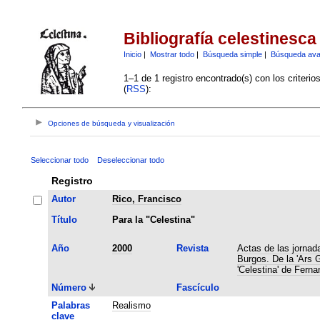
Bibliografía celestinesca
Inicio
|
Mostrar todo
|
Búsqueda simple
|
Búsqueda av
1–1 de 1 registro encontrado(s) con los criteri
(
RSS
):
Opciones de búsqueda y visualización
Seleccionar todo
Deseleccionar todo
Registro
Autor
Rico, Francisco
Título
Para la "Celestina"
Año
2000
Revista
Actas de las jornad
Burgos. De la 'Ars 
'Celestina' de Fern
Número
Fascículo
Palabras
Realismo
clave