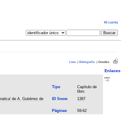
Mi cuenta
Lista
|
Bibliografía
|
Detalles
Enlaces
Tipo
Capítulo de
libro
atica' de A. Gutiérrez de
ID Snow
1387
Páginas
59-62