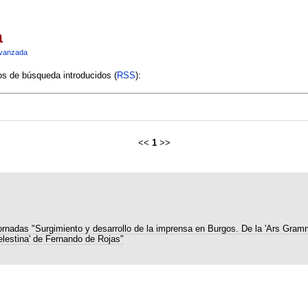
a
vanzada
ios de búsqueda introducidos (
RSS
):
<<
1
>>
ornadas "Surgimiento y desarrollo de la imprensa en Burgos. De la 'Ars Gramm
elestina' de Fernando de Rojas"