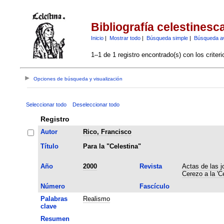
Bibliografía celestinesc
Inicio
|
Mostrar todo
|
Búsqueda simple
|
Búsqueda a
1–1 de 1 registro encontrado(s) con los criter
Opciones de búsqueda y visualización
Seleccionar todo
Deseleccionar todo
Registro
Autor
Rico, Francisco
Título
Para la "Celestina"
Año
2000
Revista
Actas de las j
Cerezo a la 'C
Número
Fascículo
Palabras
Realismo
clave
Resumen