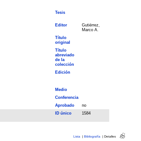
Tesis
Editor
Gutiérrez,
Marco A.
Título
original
Título
abreviado
de la
colección
Edición
Medio
Conferencia
Aprobado
no
ID único
1584
Lista
|
Bibliografía
|
Detalles