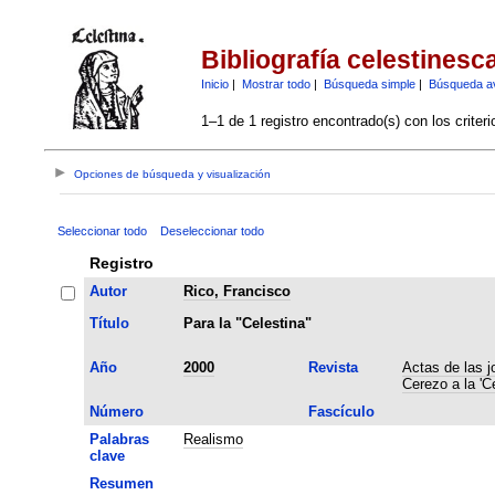
Bibliografía celestinesc
Inicio
|
Mostrar todo
|
Búsqueda simple
|
Búsqueda a
1–1 de 1 registro encontrado(s) con los criter
Opciones de búsqueda y visualización
Seleccionar todo
Deseleccionar todo
Registro
Autor
Rico, Francisco
Título
Para la "Celestina"
Año
2000
Revista
Actas de las j
Cerezo a la 'C
Número
Fascículo
Palabras
Realismo
clave
Resumen