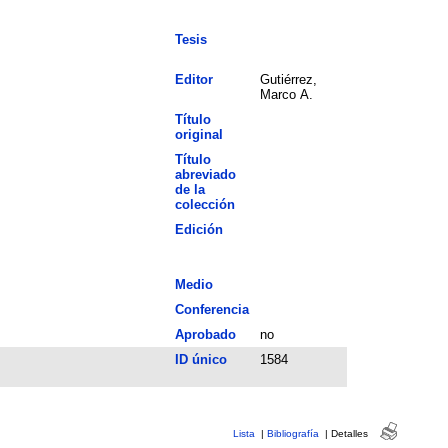
Tesis
Editor
Gutiérrez,
Marco A.
Título
original
Título
abreviado
de la
colección
Edición
Medio
Conferencia
Aprobado
no
ID único
1584
Lista
|
Bibliografía
|
Detalles