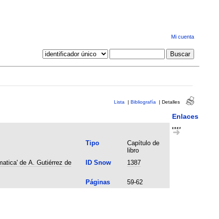
Mi cuenta
Lista
|
Bibliografía
|
Detalles
Enlaces
Tipo
Capítulo de
libro
atica' de A. Gutiérrez de
ID Snow
1387
Páginas
59-62