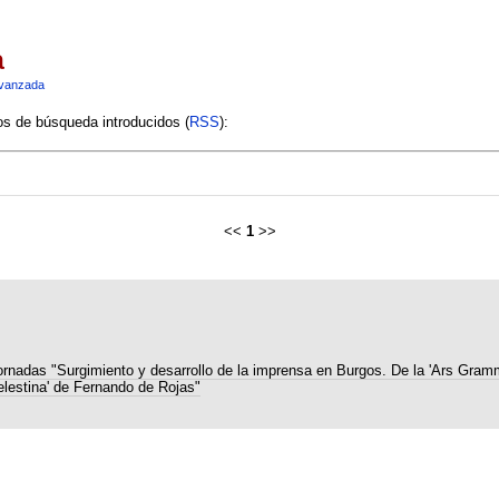
a
vanzada
ios de búsqueda introducidos (
RSS
):
<<
1
>>
ornadas "Surgimiento y desarrollo de la imprensa en Burgos. De la 'Ars Gramm
elestina' de Fernando de Rojas"