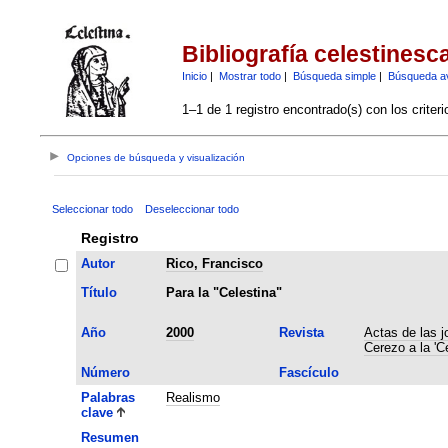
Bibliografía celestinesc
Inicio
|
Mostrar todo
|
Búsqueda simple
|
Búsqueda a
1–1 de 1 registro encontrado(s) con los criter
Opciones de búsqueda y visualización
Seleccionar todo
Deseleccionar todo
Registro
Autor
Rico, Francisco
Título
Para la "Celestina"
Año
2000
Revista
Actas de las j
Cerezo a la 'C
Número
Fascículo
Palabras
Realismo
clave
Resumen