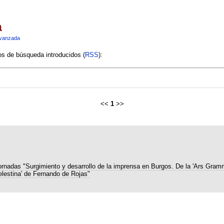
a
vanzada
ios de búsqueda introducidos (
RSS
):
<<
1
>>
ornadas "Surgimiento y desarrollo de la imprensa en Burgos. De la 'Ars Gramm
elestina' de Fernando de Rojas"