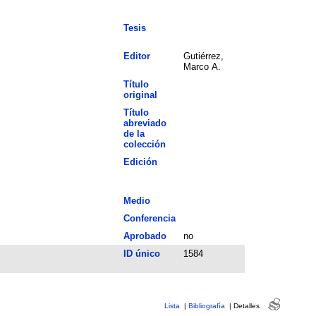
Tesis
Editor
Gutiérrez,
Marco A.
Título
original
Título
abreviado
de la
colección
Edición
Medio
Conferencia
Aprobado
no
ID único
1584
Lista
|
Bibliografía
|
Detalles