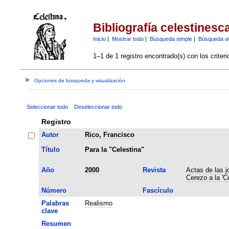
Bibliografía celestinesc
Inicio
|
Mostrar todo
|
Búsqueda simple
|
Búsqueda a
1–1 de 1 registro encontrado(s) con los criter
Opciones de búsqueda y visualización
Seleccionar todo
Deseleccionar todo
Registro
Autor
Rico, Francisco
Título
Para la "Celestina"
Año
2000
Revista
Actas de las j
Cerezo a la 'C
Número
Fascículo
Palabras
Realismo
clave
Resumen