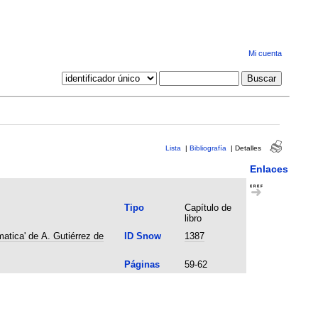
Mi cuenta
Lista
|
Bibliografía
|
Detalles
Enlaces
Tipo
Capítulo de
libro
atica' de A. Gutiérrez de
ID Snow
1387
Páginas
59-62