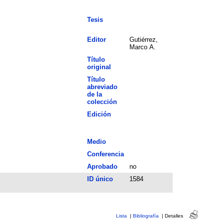
Tesis
Editor
Gutiérrez,
Marco A.
Título
original
Título
abreviado
de la
colección
Edición
Medio
Conferencia
Aprobado
no
ID único
1584
Lista
|
Bibliografía
|
Detalles