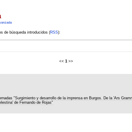
a
vanzada
ios de búsqueda introducidos (
RSS
):
<<
1
>>
ornadas "Surgimiento y desarrollo de la imprensa en Burgos. De la 'Ars Gramm
elestina' de Fernando de Rojas"