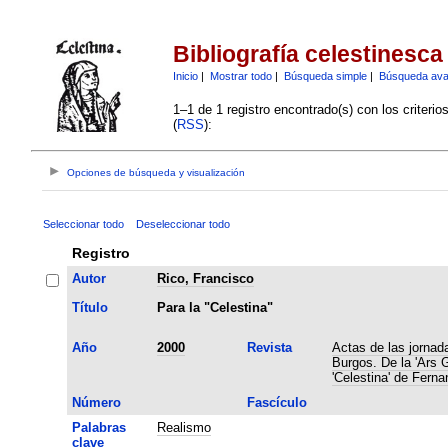
Bibliografía celestinesca
Inicio
|
Mostrar todo
|
Búsqueda simple
|
Búsqueda av
1–1 de 1 registro encontrado(s) con los criteri
(
RSS
):
Opciones de búsqueda y visualización
Seleccionar todo
Deseleccionar todo
Registro
Autor
Rico, Francisco
Título
Para la "Celestina"
Año
2000
Revista
Actas de las jornad
Burgos. De la 'Ars 
'Celestina' de Fern
Número
Fascículo
Palabras
Realismo
clave