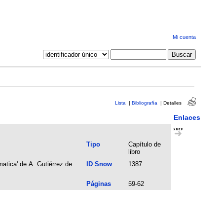
Mi cuenta
Lista
|
Bibliografía
|
Detalles
Enlaces
Tipo
Capítulo de
libro
atica' de A. Gutiérrez de
ID Snow
1387
Páginas
59-62