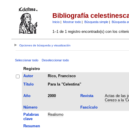
Bibliografía celestinesc
Inicio
|
Mostrar todo
|
Búsqueda simple
|
Búsqueda a
1–1 de 1 registro encontrado(s) con los criter
Opciones de búsqueda y visualización
Seleccionar todo
Deseleccionar todo
Registro
Autor
Rico, Francisco
Título
Para la "Celestina"
Año
2000
Revista
Actas de las j
Cerezo a la 'C
Número
Fascículo
Palabras
Realismo
clave
Resumen