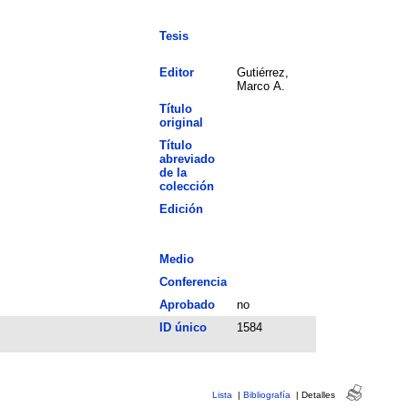
Tesis
Editor
Gutiérrez,
Marco A.
Título
original
Título
abreviado
de la
colección
Edición
Medio
Conferencia
Aprobado
no
ID único
1584
Lista
|
Bibliografía
|
Detalles