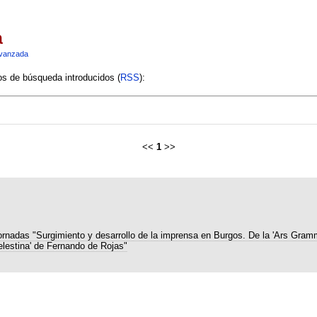
a
vanzada
ios de búsqueda introducidos (
RSS
):
<<
1
>>
ornadas "Surgimiento y desarrollo de la imprensa en Burgos. De la 'Ars Gramm
elestina' de Fernando de Rojas"