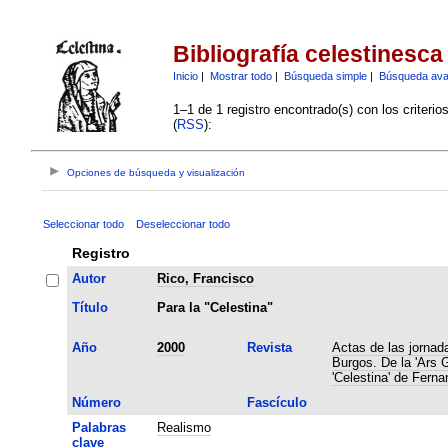
Bibliografía celestinesca
Inicio
|
Mostrar todo
|
Búsqueda simple
|
Búsqueda av
1–1 de 1 registro encontrado(s) con los criteri
(
RSS
):
Opciones de búsqueda y visualización
Seleccionar todo
Deseleccionar todo
Registro
Autor
Rico, Francisco
Título
Para la "Celestina"
Año
2000
Revista
Actas de las jornad
Burgos. De la 'Ars 
'Celestina' de Fern
Número
Fascículo
Palabras
Realismo
clave