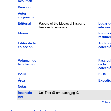
Resumen
Dirección
Autor
corporativo
Editorial
Papers of the Medieval Hispanic
Lugar d
Research Seminary
edición
Idioma
Idioma 
resume
Editor de la
Título d
colección
colecci
Volumen de
Fascícu
la colección
de la
colecci
ISSN
ISBN
Área
Expedic
Notas
Insertado
Uni-Trier @ amaranta_sg @
por
Enlace 