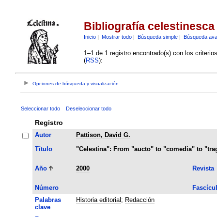
Bibliografía celestinesca
Inicio
|
Mostrar todo
|
Búsqueda simple
|
Búsqueda av
1–1 de 1 registro encontrado(s) con los criteri
(
RSS
):
Opciones de búsqueda y visualización
Seleccionar todo
Deseleccionar todo
Registro
Autor
Pattison, David G.
Título
"Celestina": From "aucto" to "comedia" to "tr
Año
2000
Revista
Número
Fascícu
Palabras
Historia editorial
;
Redacción
clave