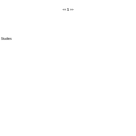
<<
1
>>
c Studies