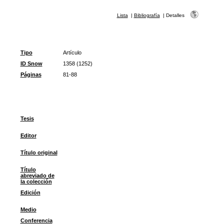
Lista
|
Bibliografía
|
Detalles
Tipo
Artículo
ID Snow
1358 (1252)
Páginas
81-88
Tesis
Editor
Título original
Título
abreviado de
la colección
Edición
Medio
Conferencia