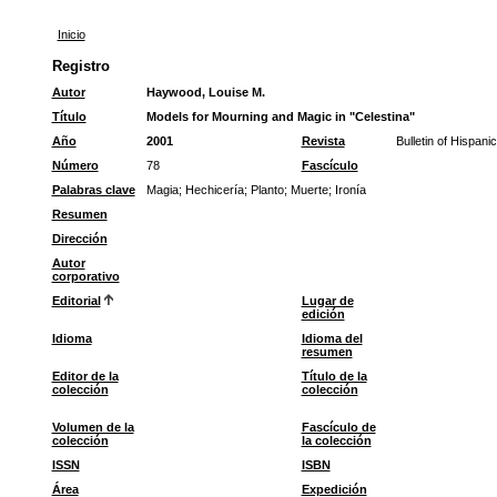
Inicio
Registro
Autor
Haywood, Louise M.
Título
Models for Mourning and Magic in "Celestina"
Año
2001
Revista
Bulletin of Hispani
Número
78
Fascículo
Palabras clave
Magia
;
Hechicería
;
Planto
;
Muerte
;
Ironía
Resumen
Dirección
Autor
corporativo
Editorial
Lugar de
edición
Idioma
Idioma del
resumen
Editor de la
Título de la
colección
colección
Volumen de la
Fascículo de
colección
la colección
ISSN
ISBN
Área
Expedición