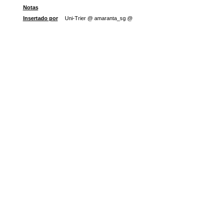
Notas
Insertado por
Uni-Trier @ amaranta_sg @