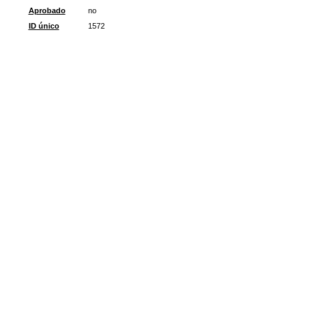
Aprobado
no
ID único
1572