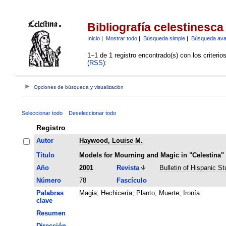
Bibliografía celestinesca
Inicio
|
Mostrar todo
|
Búsqueda simple
|
Búsqueda av
1–1 de 1 registro encontrado(s) con los criteri
(
RSS
):
Opciones de búsqueda y visualización
Seleccionar todo
Deseleccionar todo
Registro
Autor
Haywood, Louise M.
Título
Models for Mourning and Magic in "Celestina"
Año
2001
Revista
Bulletin of Hispanic St
Número
78
Fascículo
Palabras
Magia
;
Hechicería
;
Planto
;
Muerte
;
Ironía
clave
Resumen
Dirección