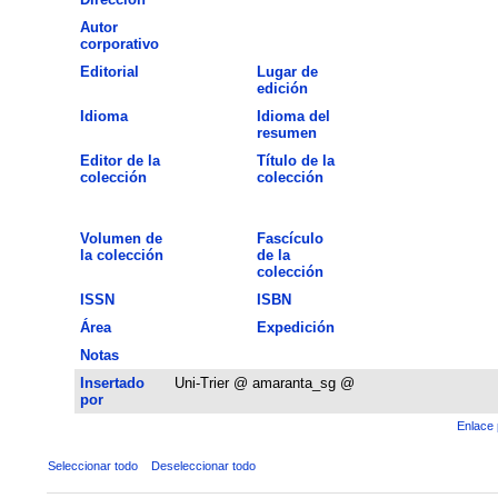
Autor
corporativo
Editorial
Lugar de
edición
Idioma
Idioma del
resumen
Editor de la
Título de la
colección
colección
Volumen de
Fascículo
la colección
de la
colección
ISSN
ISBN
Área
Expedición
Notas
Insertado
Uni-Trier @ amaranta_sg @
por
Enlace 
Seleccionar todo
Deseleccionar todo