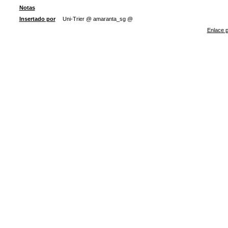
Notas
Insertado por
Uni-Trier @ amaranta_sg @
Enlace p