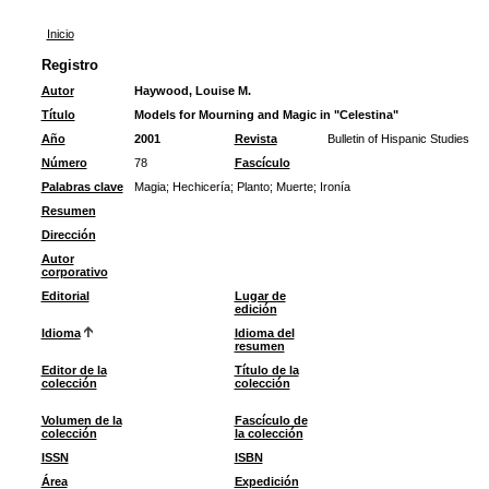
Inicio
Registro
Autor
Haywood, Louise M.
Título
Models for Mourning and Magic in "Celestina"
Año
2001
Revista
Bulletin of Hispanic Studies
Número
78
Fascículo
Palabras clave
Magia
;
Hechicería
;
Planto
;
Muerte
;
Ironía
Resumen
Dirección
Autor
corporativo
Editorial
Lugar de
edición
Idioma
Idioma del
resumen
Editor de la
Título de la
colección
colección
Volumen de la
Fascículo de
colección
la colección
ISSN
ISBN
Área
Expedición