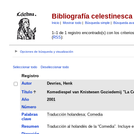
Bibliografía celestinesca
Inicio
|
Mostrar todo
|
Búsqueda simple
|
Búsqueda av
1–1 de 1 registro encontrado(s) con los criteri
(
RSS
):
Opciones de búsqueda y visualización
Seleccionar todo
Deseleccionar todo
Registro
Autor
Devries, Henk
Título
Komediespel van Knistwsen Goziedemij "La Ce
Año
2001
Número
Palabras
Traducción holandesa
;
Comedia
clave
Resumen
Traducción al holandés de la “Comedia”. Incluye e
Dirección