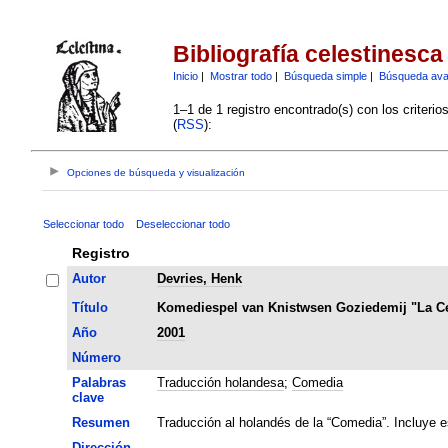
Bibliografía celestinesca
Inicio
|
Mostrar todo
|
Búsqueda simple
|
Búsqueda av
1–1 de 1 registro encontrado(s) con los criteri
(
RSS
):
Opciones de búsqueda y visualización
Seleccionar todo
Deseleccionar todo
Registro
Autor
Devries, Henk
Título
Komediespel van Knistwsen Goziedemij "La Ce
Año
2001
Número
Palabras
Traducción holandesa
;
Comedia
clave
Resumen
Traducción al holandés de la “Comedia”. Incluye e
Dirección