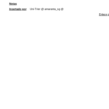
Notas
Insertado por
Uni-Trier @ amaranta_sg @
Enlace p