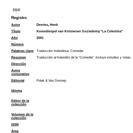
Inicio
Registro
Autor
Devries, Henk
Título
Komediespel van Knistwsen Goziedemij "La Celestina"
Año
2001
Número
Palabras clave
Traducción holandesa
;
Comedia
Resumen
Traducción al holandés de la “Comedia”. Incluye estudios y notas.
Dirección
Autor
corporativo
Editorial
Polak & Van Gennep
Idioma
Editor de la
colección
Volumen de la
colección
ISSN
Área