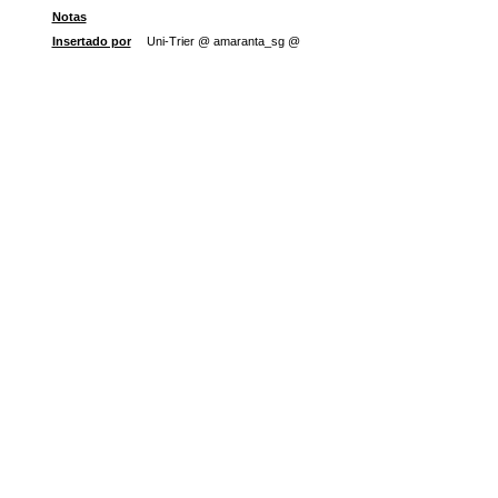
Notas
Insertado por
Uni-Trier @ amaranta_sg @