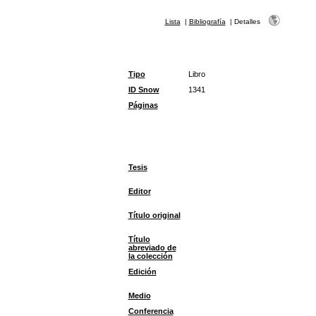
Lista
|
Bibliografía
|
Detalles
Tipo
Libro
ID Snow
1341
Páginas
Tesis
Editor
Título original
Título
abreviado de
la colección
Edición
Medio
Conferencia