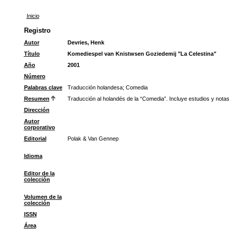
Inicio
Registro
Autor
Devries, Henk
Título
Komediespel van Knistwsen Goziedemij "La Celestina"
Año
2001
Número
Palabras clave
Traducción holandesa
;
Comedia
Resumen
Traducción al holandés de la “Comedia”. Incluye estudios y notas
Dirección
Autor
corporativo
Editorial
Polak & Van Gennep
Idioma
Editor de la
colección
Volumen de la
colección
ISSN
Área