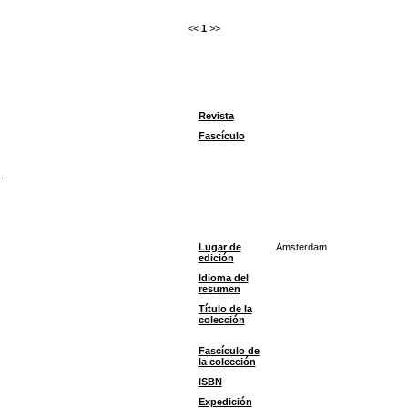
<<
1
>>
Revista
Fascículo
.
Lugar de
Amsterdam
edición
Idioma del
resumen
Título de la
colección
Fascículo de
la colección
ISBN
Expedición