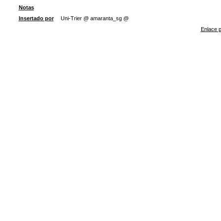
Notas
Insertado por
Uni-Trier @ amaranta_sg @
Enlace p