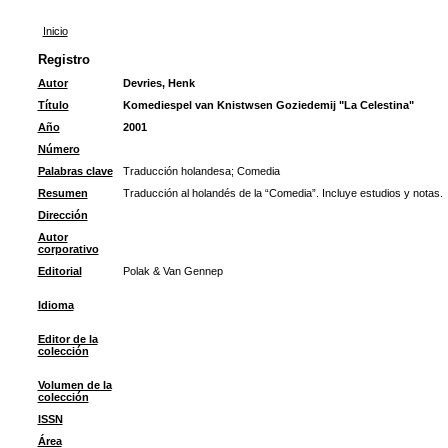
Inicio
Registro
Autor
Devries, Henk
Título
Komediespel van Knistwsen Goziedemij "La Celestina"
Año
2001
Número
Palabras clave
Traducción holandesa
;
Comedia
Resumen
Traducción al holandés de la “Comedia”. Incluye estudios y notas.
Dirección
Autor
corporativo
Editorial
Polak & Van Gennep
Idioma
Editor de la
colección
Volumen de la
colección
ISSN
Área