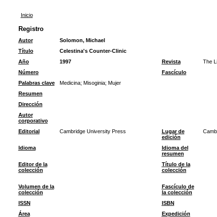
Inicio
Registro
Autor
Solomon, Michael
Título
Celestina's Counter-Clinic
Año
1997
Revista
The Li
Número
Fascículo
Palabras clave
Medicina
;
Misoginia
;
Mujer
Resumen
Dirección
Autor
corporativo
Editorial
Cambridge University Press
Lugar de
Cambr
edición
Idioma
Idioma del
resumen
Editor de la
Título de la
colección
colección
Volumen de la
Fascículo de
colección
la colección
ISSN
ISBN
Área
Expedición