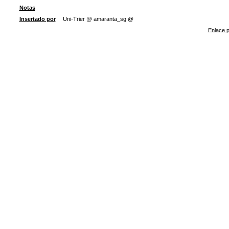
Notas
Insertado por
Uni-Trier @ amaranta_sg @
Enlace p