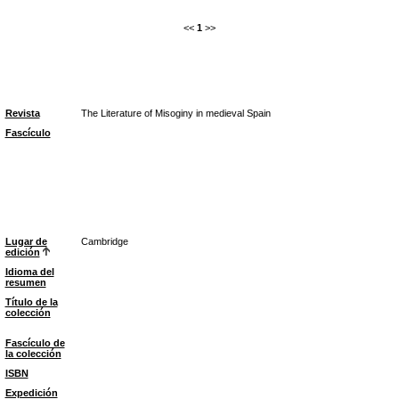
<<
1
>>
Revista
The Literature of Misoginy in medieval Spain
Fascículo
Lugar de
Cambridge
edición
Idioma del
resumen
Título de la
colección
Fascículo de
la colección
ISBN
Expedición