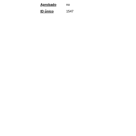
Aprobado
no
ID único
1547