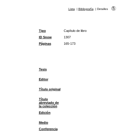
Lista
|
Bibliografía
|
Detalles
Tipo
Capítulo de libro
ID Snow
1307
Páginas
165-173
Tesis
Editor
Título original
Título
abreviado de
la colección
Edición
Medio
Conferencia