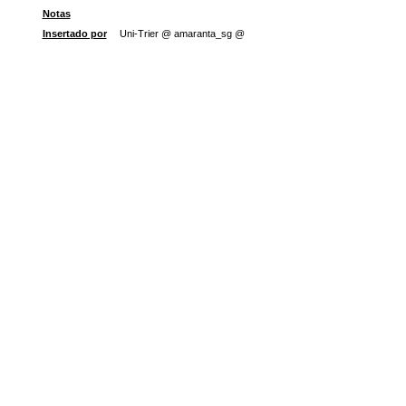
Notas
Insertado por
Uni-Trier @ amaranta_sg @