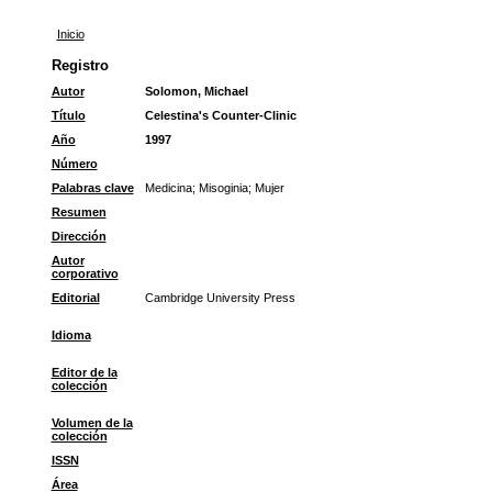
Inicio
Registro
Autor
Solomon, Michael
Título
Celestina's Counter-Clinic
Año
1997
Número
Palabras clave
Medicina
;
Misoginia
;
Mujer
Resumen
Dirección
Autor
corporativo
Editorial
Cambridge University Press
Idioma
Editor de la
colección
Volumen de la
colección
ISSN
Área