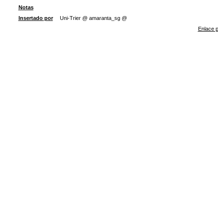
Notas
Insertado por
Uni-Trier @ amaranta_sg @
Enlace p