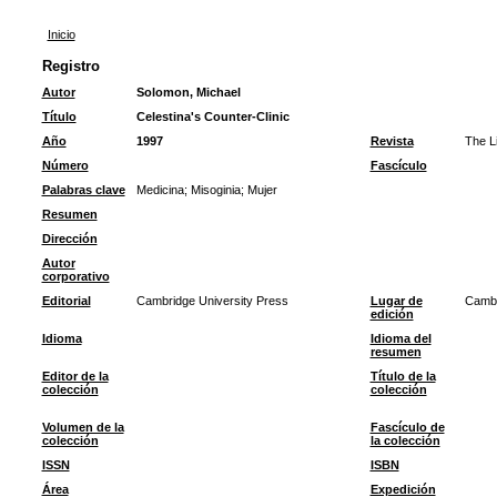
Inicio
Registro
Autor
Solomon, Michael
Título
Celestina's Counter-Clinic
Año
1997
Revista
The Li
Número
Fascículo
Palabras clave
Medicina
;
Misoginia
;
Mujer
Resumen
Dirección
Autor
corporativo
Editorial
Cambridge University Press
Lugar de
Cambr
edición
Idioma
Idioma del
resumen
Editor de la
Título de la
colección
colección
Volumen de la
Fascículo de
colección
la colección
ISSN
ISBN
Área
Expedición