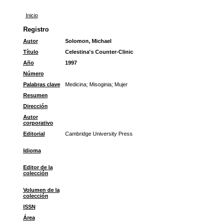
Inicio
Registro
Autor
Solomon, Michael
Título
Celestina's Counter-Clinic
Año
1997
Número
Palabras clave
Medicina
;
Misoginia
;
Mujer
Resumen
Dirección
Autor
corporativo
Editorial
Cambridge University Press
Idioma
Editor de la
colección
Volumen de la
colección
ISSN
Área