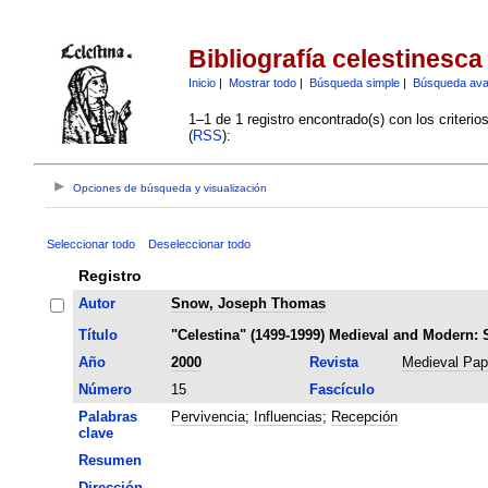
Bibliografía celestinesca
Inicio
|
Mostrar todo
|
Búsqueda simple
|
Búsqueda av
1–1 de 1 registro encontrado(s) con los criteri
(
RSS
):
Opciones de búsqueda y visualización
Seleccionar todo
Deseleccionar todo
Registro
Autor
Snow, Joseph Thomas
Título
"Celestina" (1499-1999) Medieval and Modern: 
Año
2000
Revista
Medieval Pap
Número
15
Fascículo
Palabras
Pervivencia
;
Influencias
;
Recepción
clave
Resumen
Dirección