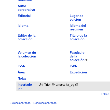
Autor
corporativo
Editorial
Lugar de
edición
Idioma
Idioma del
resumen
Editor de la
Título de la
colección
colección
Volumen de
Fascículo
la colección
de la
colección
ISSN
ISBN
Área
Expedición
Notas
Insertado
Uni-Trier @ amaranta_sg @
por
Enlace 
Seleccionar todo
Deseleccionar todo