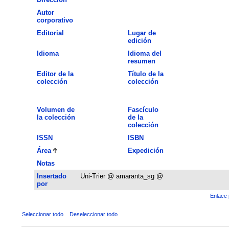
Autor
corporativo
Editorial
Lugar de
edición
Idioma
Idioma del
resumen
Editor de la
Título de la
colección
colección
Volumen de
Fascículo
la colección
de la
colección
ISSN
ISBN
Área
Expedición
Notas
Insertado
Uni-Trier @ amaranta_sg @
por
Enlace 
Seleccionar todo
Deseleccionar todo