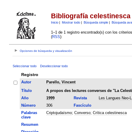
Bibliografía celestinesca
Inicio
|
Mostrar todo
|
Búsqueda simple
|
Búsqueda av
1–1 de 1 registro encontrado(s) con los criteri
(
RSS
):
Opciones de búsqueda y visualización
Seleccionar todo
Deseleccionar todo
Registro
Autor
Parello, Vincent
Título
A propos des lectures converses de "La Celesti
Año
1999
Revista
Les Langues Neo-L
Número
306
Fascículo
Palabras
Criptojudaísmo
;
Converso
;
Crítica celestinesca
clave
Resumen
Dirección