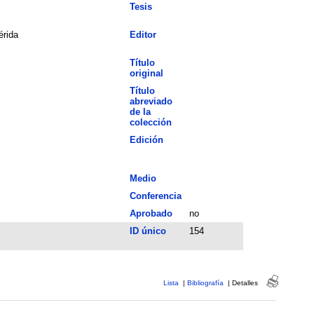
Tesis
rida
Editor
Título
original
Título
abreviado
de la
colección
Edición
Medio
Conferencia
Aprobado
no
ID único
154
Lista
|
Bibliografía
|
Detalles