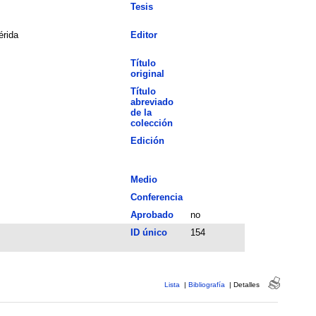
Tesis
rida
Editor
Título
original
Título
abreviado
de la
colección
Edición
Medio
Conferencia
Aprobado
no
ID único
154
Lista
|
Bibliografía
|
Detalles