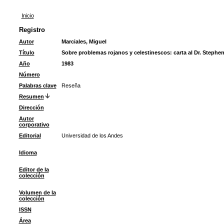
Inicio
Registro
Autor
Marciales, Miguel
Título
Sobre problemas rojanos y celestinescos: carta al Dr. Stephe
Año
1983
Número
Palabras clave
Reseña
Resumen
Dirección
Autor
corporativo
Editorial
Universidad de los Andes
Idioma
Editor de la
colección
Volumen de la
colección
ISSN
Área