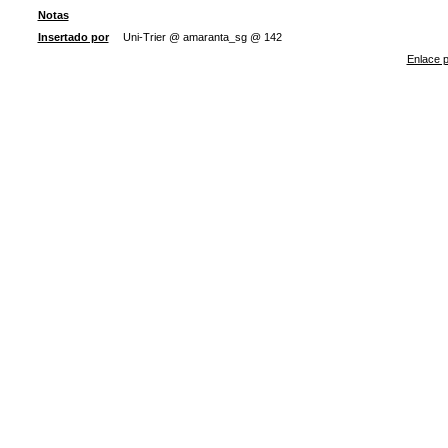
Notas
Insertado por
Uni-Trier @ amaranta_sg @ 142
Enlace p