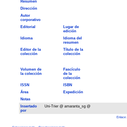
Resumen
Dirección
Autor
corporativo
Editorial
Lugar de
edición
Idioma
Idioma del
resumen
Editor de la
Título de la
colección
colección
Volumen de
Fascículo
la colección
de la
colección
ISSN
ISBN
Área
Expedición
Notas
Insertado
Uni-Trier @ amaranta_sg @
por
Enlace 