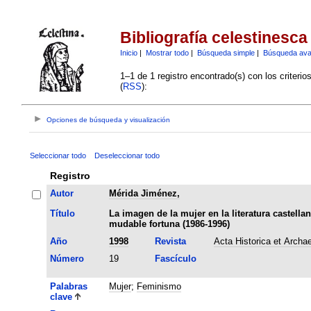
Bibliografía celestinesca
Inicio
|
Mostrar todo
|
Búsqueda simple
|
Búsqueda av
1–1 de 1 registro encontrado(s) con los criteri
(
RSS
):
Opciones de búsqueda y visualización
Seleccionar todo
Deseleccionar todo
Registro
Autor
Mérida Jiménez,
Título
La imagen de la mujer en la literatura castella
mudable fortuna (1986-1996)
Año
1998
Revista
Acta Historica et Archa
Número
19
Fascículo
Palabras
Mujer
;
Feminismo
clave