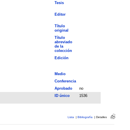
Tesis
Editor
Título
original
Título
abreviado
de la
colección
Edición
Medio
Conferencia
Aprobado
no
ID único
1536
Lista
|
Bibliografía
|
Detalles