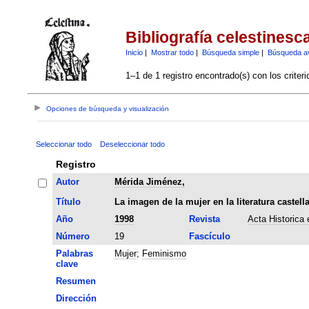
Bibliografía celestinesc
Inicio
|
Mostrar todo
|
Búsqueda simple
|
Búsqueda a
1–1 de 1 registro encontrado(s) con los criter
Opciones de búsqueda y visualización
Seleccionar todo
Deseleccionar todo
Registro
Autor
Mérida Jiménez,
Título
La imagen de la mujer en la literatura castel
Año
1998
Revista
Acta Historica 
Número
19
Fascículo
Palabras
Mujer
;
Feminismo
clave
Resumen
Dirección