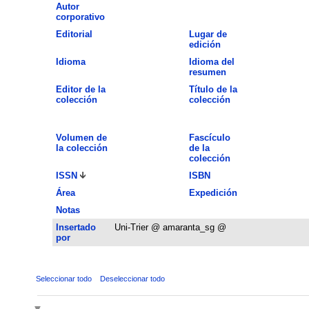
Autor
corporativo
Editorial
Lugar de
edición
Idioma
Idioma del
resumen
Editor de la
Título de la
colección
colección
Volumen de
Fascículo
la colección
de la
colección
ISSN
ISBN
Área
Expedición
Notas
Insertado
Uni-Trier @ amaranta_sg @
por
Seleccionar todo
Deseleccionar todo