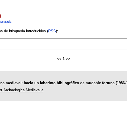
a
vanzada
ios de búsqueda introducidos (
RSS
):
<<
1
>>
lana medieval: hacia un laberinto bibliográfico de mudable fortuna (1986-
et Archaelogica Medievalia