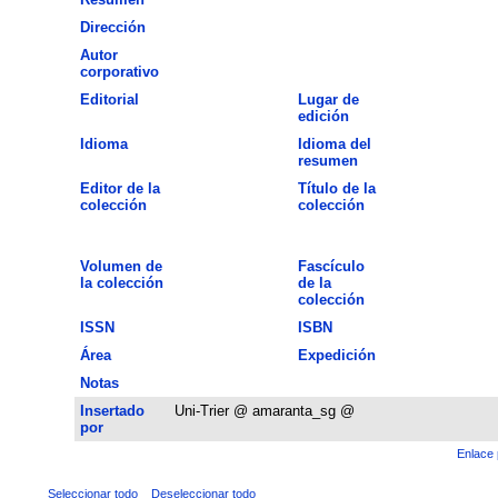
Dirección
Autor
corporativo
Editorial
Lugar de
edición
Idioma
Idioma del
resumen
Editor de la
Título de la
colección
colección
Volumen de
Fascículo
la colección
de la
colección
ISSN
ISBN
Área
Expedición
Notas
Insertado
Uni-Trier @ amaranta_sg @
por
Enlace 
Seleccionar todo
Deseleccionar todo