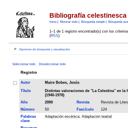
Bibliografía celestinesca
Inicio
|
Mostrar todo
|
Búsqueda simple
|
Búsqueda av
1–1 de 1 registro encontrado(s) con los criteri
(
RSS
):
Opciones de búsqueda y visualización
Seleccionar todo
Deseleccionar todo
Registro
Autor
Maire Bobes, Jesús
Título
Distintas valoraciones de "La Celestina" en la 
(1940-1978)
Año
2000
Revista
Revista de Liter
Número
50
Fascículo
124
Palabras
Adaptación escénica
;
Adaptación teatral
clave
Resumen