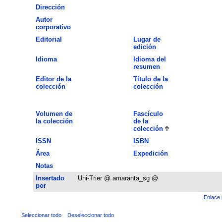
Dirección
Autor
corporativo
Editorial
Lugar de
edición
Idioma
Idioma del
resumen
Editor de la
Título de la
colección
colección
Volumen de
Fascículo
la colección
de la
colección
ISSN
ISBN
Área
Expedición
Notas
Insertado
Uni-Trier @ amaranta_sg @
por
Enlace 
Seleccionar todo
Deseleccionar todo