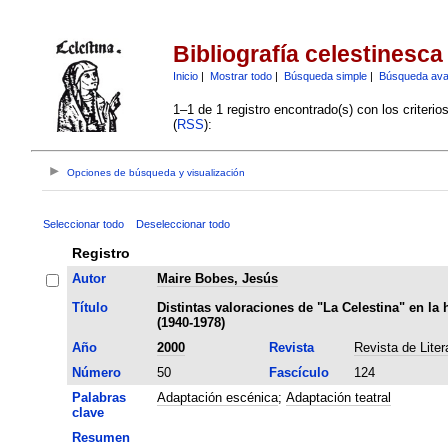
Bibliografía celestinesca
Inicio
|
Mostrar todo
|
Búsqueda simple
|
Búsqueda av
1–1 de 1 registro encontrado(s) con los criteri
(
RSS
):
Opciones de búsqueda y visualización
Seleccionar todo
Deseleccionar todo
Registro
Autor
Maire Bobes, Jesús
Título
Distintas valoraciones de "La Celestina" en la 
(1940-1978)
Año
2000
Revista
Revista de Liter
Número
50
Fascículo
124
Palabras
Adaptación escénica
;
Adaptación teatral
clave
Resumen