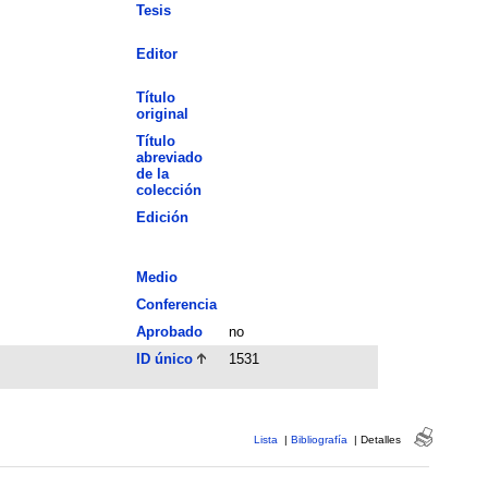
Tesis
Editor
Título
original
Título
abreviado
de la
colección
Edición
Medio
Conferencia
Aprobado
no
ID único
1531
Lista
|
Bibliografía
|
Detalles