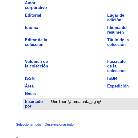
Autor
corporativo
Editorial
Lugar de
edición
Idioma
Idioma del
resumen
Editor de la
Título de la
colección
colección
Volumen de
Fascículo
la colección
de la
colección
ISSN
ISBN
Área
Expedición
Notas
Insertado
Uni-Trier @ amaranta_sg @
por
Seleccionar todo
Deseleccionar todo