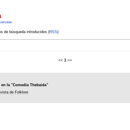
a
vanzada
ios de búsqueda introducidos (
RSS
):
<<
1
>>
 y en la "Comedia Thebaida"
vista de Folklore