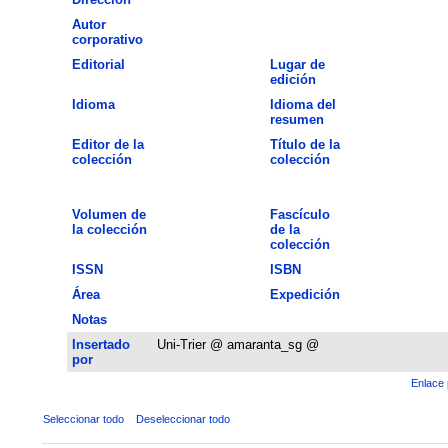
Autor
corporativo
Editorial
Lugar de
edición
Idioma
Idioma del
resumen
Editor de la
Título de la
colección
colección
Volumen de
Fascículo
la colección
de la
colección
ISSN
ISBN
Área
Expedición
Notas
Insertado
Uni-Trier @ amaranta_sg @
por
Enlace 
Seleccionar todo
Deseleccionar todo