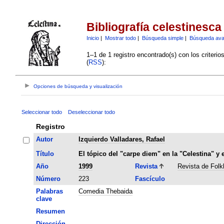
Bibliografía celestinesca
Inicio
|
Mostrar todo
|
Búsqueda simple
|
Búsqueda av
1–1 de 1 registro encontrado(s) con los criteri
(
RSS
):
Opciones de búsqueda y visualización
Seleccionar todo
Deseleccionar todo
Registro
Autor
Izquierdo Valladares, Rafael
Título
El tópico del "carpe diem" en la "Celestina" y
Año
1999
Revista
Revista de Folk
Número
223
Fascículo
Palabras
Comedia Thebaida
clave
Resumen
Dirección