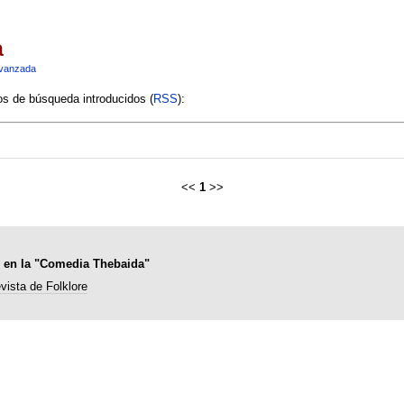
a
vanzada
ios de búsqueda introducidos (
RSS
):
<<
1
>>
 y en la "Comedia Thebaida"
vista de Folklore