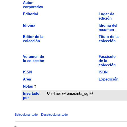
Autor
corporativo
Editorial
Lugar de
edición
Idioma
Idioma del
resumen
Editor de la
Título de la
colección
colección
Volumen de
Fascículo
la colección
de la
colección
ISSN
ISBN
Área
Expedición
Notas
Insertado
Uni-Trier @ amaranta_sg @
por
Seleccionar todo
Deseleccionar todo