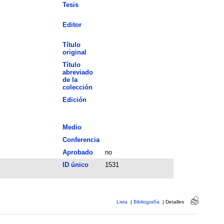
Tesis
Editor
Título
original
Título
abreviado
de la
colección
Edición
Medio
Conferencia
Aprobado
no
ID único
1531
Lista
|
Bibliografía
|
Detalles