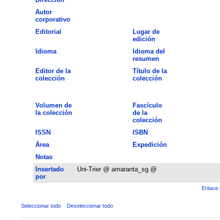
Autor
corporativo
Editorial
Lugar de
edición
Idioma
Idioma del
resumen
Editor de la
Título de la
colección
colección
Volumen de
Fascículo
la colección
de la
colección
ISSN
ISBN
Área
Expedición
Notas
Insertado
Uni-Trier @ amaranta_sg @
por
Enlace 
Seleccionar todo
Deseleccionar todo