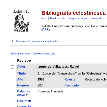
Bibliografía celestinesca
Inicio
|
Mostrar todo
|
Búsqueda simple
|
Búsqueda av
1–1 de 1 registro encontrado(s) con los criteri
(
RSS
):
Opciones de búsqueda y visualización
Seleccionar todo
Deseleccionar todo
Registro
Autor
Izquierdo Valladares, Rafael
Título
El tópico del "carpe diem" en la "Celestina" y
Año
1999
Revista
Revista de Folk
Número
223
Fascículo
Palabras
Comedia Thebaida
clave
Resumen
Dirección