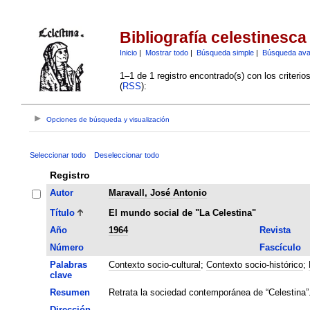
Bibliografía celestinesca
Inicio
|
Mostrar todo
|
Búsqueda simple
|
Búsqueda av
1–1 de 1 registro encontrado(s) con los criteri
(
RSS
):
Opciones de búsqueda y visualización
Seleccionar todo
Deseleccionar todo
Registro
Autor
Maravall, José Antonio
Título
El mundo social de "La Celestina"
Año
1964
Revista
Número
Fascículo
Palabras
Contexto socio-cultural
;
Contexto socio-histórico
;
clave
Resumen
Retrata la sociedad contemporánea de “Celestina”
Dirección