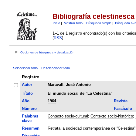
Bibliografía celestinesca
Inicio
|
Mostrar todo
|
Búsqueda simple
|
Búsqueda av
1–1 de 1 registro encontrado(s) con los criteri
(
RSS
):
Opciones de búsqueda y visualización
Seleccionar todo
Deseleccionar todo
Registro
Autor
Maravall, José Antonio
Título
El mundo social de "La Celestina"
Año
1964
Revista
Número
Fascículo
Palabras
Contexto socio-cultural
;
Contexto socio-histórico
;
clave
Resumen
Retrata la sociedad contemporánea de “Celestina”
Dirección